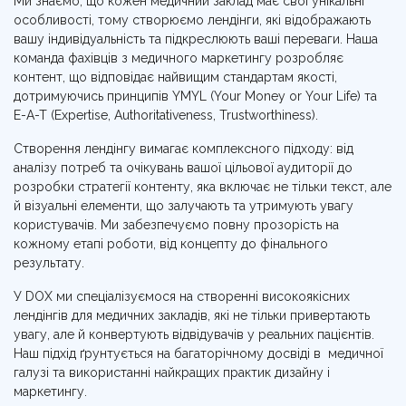
Ми знаємо, що кожен медичний заклад має свої унікальні
особливості, тому створюємо лендінги, які відображають
вашу індивідуальність та підкреслюють ваші переваги. Наша
команда фахівців з медичного маркетингу розробляє
контент, що відповідає найвищим стандартам якості,
дотримуючись принципів YMYL (Your Money or Your Life) та
E-A-T (Expertise, Authoritativeness, Trustworthiness).
Створення лендінгу вимагає комплексного підходу: від
аналізу потреб та очікувань вашої цільової аудиторії до
розробки стратегії контенту, яка включає не тільки текст, але
й візуальні елементи, що залучають та утримують увагу
користувачів. Ми забезпечуємо повну прозорість на
кожному етапі роботи, від концепту до фінального
результату.
У DOX ми спеціалізуємося на створенні високоякісних
лендінгів для медичних закладів, які не тільки привертають
увагу, але й конвертують відвідувачів у реальних пацієнтів.
Наш підхід ґрунтується на багаторічному досвіді в медичної
галузі та використанні найкращих практик дизайну і
маркетингу.