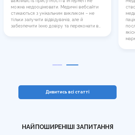
важливість присутності в інтернеті не
Меди
можна недооцінювати. Медичні вебсайти
ство
стикаються з унікальним викликом – не
меди
тільки залучити відвідувачів, але й
паці
забезпечити їхню довіру та переконати в…
посл
якіс
мар
Дивитись всі cтатті
НАЙПОШИРЕНІШІ ЗАПИТАННЯ