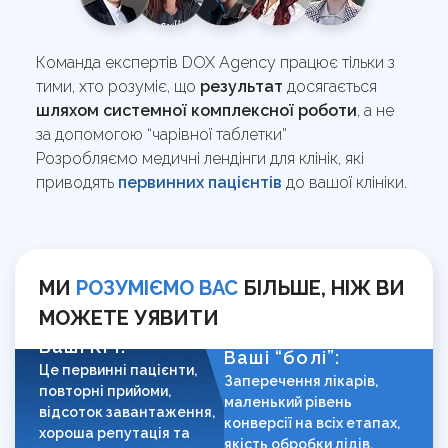
Корисно
Команда
Навчання сервісу в клініці
Контакти
Відгуки клієнтів про агенцію DOX
Перевірка сайту на штрафи
Команда експертів DOX Agency працює тільки з
Кому ми допомагаємо
UA
RU
тими, хто розуміє, що
результат
досягається
Калькулятор LTV пацієнта
шляхом системної комплексної роботи
, а не
за допомогою “чарівної таблетки”
Гайд з медичного GEO
Розробляємо медичні лендінги для клінік, які
приводять
первинних пацієнтів
до вашої клініки.
UTM-генератор
SEO-перевірка сайту клініки
МИ
РОЗУМІЄМО ВАС
БІЛЬШЕ, НІЖ ВИ
Брифи
МОЖЕТЕ УЯВИТИ
Статті
Ваші КРІ:
Ваші “болі”:
Це первинні пацієнти,
Заперечення лікарів,
повторні прийоми,
маленький рівень
відсоток завантаження,
конверсії на всіх етапах,
хороша репутація та
якість обробки лідів.