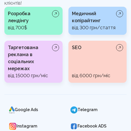
клієнтів!
Розробка
Медичний
лендінгу
копірайтинг
від 700$
від 300 грн/стаття
Таргетована
SEO
реклама в
соціальних
мережах
від 15000 грн/міс
від 6000 грн/міс
Google Ads
Telegram
Instagram
Facebook ADS