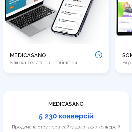
MEDICASANO
SO
Клініка терапії та реабілітації
Укра
MEDICASANO
5 230 конверсій
Продумана структура сайту дала 5 230 конверсій