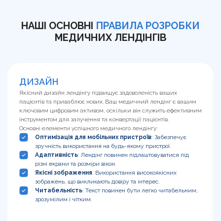
НАШІ ОСНОВНІ
ПРАВИЛА РОЗРОБКИ
МЕДИЧНИХ ЛЕНДІНГІВ
ДИЗАЙН
Якісний дизайн лендінгу підвищує задоволеність ваших
пацієнтів та приваблює нових. Ваш медичний лендінг є вашим
ключовим цифровим активом, оскільки він служить ефективним
інструментом для залучення та конвертації пацієнтів.
Основні елементи успішного медичного лендінгу:
Оптимізація для мобільних пристроїв
: Забезпечує
зручність використання на будь-якому пристрої.
Адаптивність
: Лендінг повинен підлаштовуватися під
різні екрани та розміри вікон.
Якісні зображення
: Використання високоякісних
зображень, що викликають довіру та інтерес.
Читабельність
: Текст повинен бути легко читабельним,
зрозумілим і чітким.