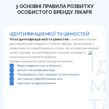
3 ОСНОВНІ ПРАВИЛА РОЗВИТКУ
ОСОБИСТОГО БРЕНДУ ЛІКАРЯ
ІДЕНТИФІКАЦІЯ МІСІЇ ТА ЦІННОСТЕЙ
Чітка ідентифікація місії та цінностей
є ключовим етапом
для створення впізнаваного і стійкого бренду, який резонує з
пацієнтами та співробітниками клініки. Це не лише декларація
цілей, а основа, на якій будується культура установи, її
комунікація та стратегія розвитку.
Основні компоненти цього підходу включають:
Формулювання місії та бачення
Цінності як основа взаємодії
Послідовність у всіх процесах та комунікаціях
Залучення співробітників до місії
Адаптація та вдосконалення