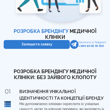
Корисно
Команда
Навчання сервісу в клініці
Контакти
Відгуки клієнтів про агенцію DOX
Перевірка сайту на штрафи
Кому ми допомагаємо
UA
RU
Калькулятор LTV пацієнта
РОЗРОБКА БРЕНДІНГУ
МЕДИЧНОЇ
Гайд з медичного GEO
КЛІНІКИ
Написати в Telegram
Залишити заявку
+380 63 55 35 350
UTM-генератор
SEO-перевірка сайту клініки
РОЗРОБКА БРЕНДІНГУ МЕДИЧНОЇ
Брифи
КЛІНІКИ: БЕЗ ЗАЙВОГО КЛОПОТУ
Статті
ВИЗНАЧЕННЯ УНІКАЛЬНОЇ
ІДЕНТИЧНОСТІ ТА КОНЦЕПЦІЇ БРЕНДУ
Ми допомагаємо клінікам окреслити їх унікальні
цінності, місію та ключові переваги, які виділяють їх