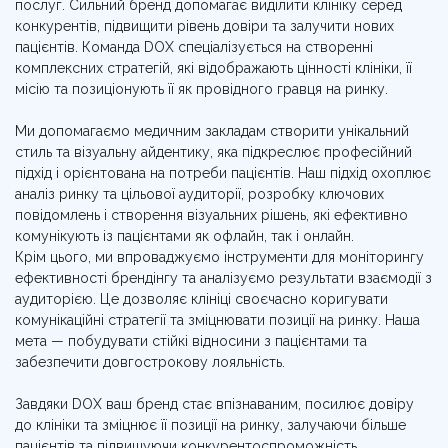
послуг. Сильний бренд допомагає виділити клініку серед
конкурентів, підвищити рівень довіри та залучити нових
пацієнтів. Команда DOX спеціалізується на створенні
комплексних стратегій, які відображають цінності клініки, її
місію та позиціонують її як провідного гравця на ринку.
Ми допомагаємо медичним закладам створити унікальний
стиль та візуальну айдентику, яка підкреслює професійний
підхід і орієнтована на потреби пацієнтів. Наш підхід охоплює
аналіз ринку та цільової аудиторії, розробку ключових
повідомлень і створення візуальних рішень, які ефективно
комунікують із пацієнтами як офлайн, так і онлайн.
Крім цього, ми впроваджуємо інструменти для моніторингу
ефективності брендінгу та аналізуємо результати взаємодії з
аудиторією. Це дозволяє клініці своєчасно коригувати
комунікаційні стратегії та зміцнювати позиції на ринку. Наша
мета — побудувати стійкі відносини з пацієнтами та
забезпечити довгострокову лояльність.
Завдяки DOX ваш бренд стає впізнаваним, посилює довіру
до клініки та зміцнює її позиції на ринку, залучаючи більше
пацієнтів та підвищуючи конкурентоспроможність.