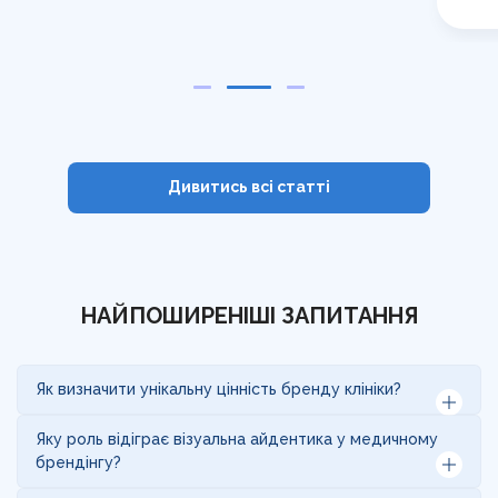
Дивитись всі cтатті
НАЙПОШИРЕНІШІ ЗАПИТАННЯ
Як визначити унікальну цінність бренду клініки?
Для створення ефективного брендінгу необхідно
Яку роль відіграє візуальна айдентика у медичному
зрозуміти, що саме робить вашу клініку унікальною.
брендінгу?
Це можуть бути передові технології, спеціалізація
на конкретних послугах, команда професіоналів