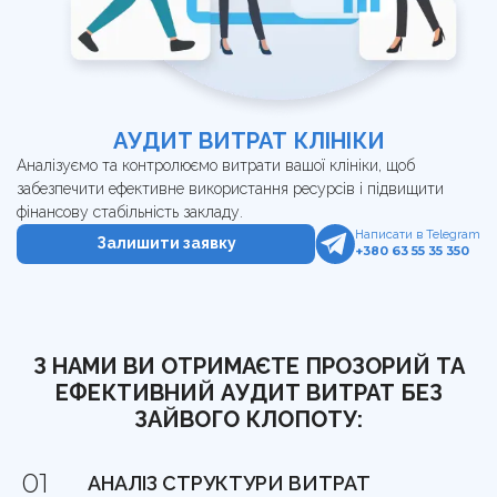
Корисно
Команда
Навчання сервісу в клініці
Контакти
Відгуки клієнтів про агенцію DOX
Перевірка сайту на штрафи
Кому ми допомагаємо
UA
RU
Калькулятор LTV пацієнта
АУДИТ ВИТРАТ КЛІНІКИ
Гайд з медичного GEO
Аналізуємо та контролюємо витрати вашої клініки, щоб
забезпечити ефективне використання ресурсів і підвищити
фінансову стабільність закладу.
UTM-генератор
Написати в Telegram
Залишити заявку
+380 63 55 35 350
SEO-перевірка сайту клініки
Брифи
З НАМИ ВИ ОТРИМАЄТЕ ПРОЗОРИЙ ТА
Статті
ЕФЕКТИВНИЙ АУДИТ ВИТРАТ БЕЗ
ЗАЙВОГО КЛОПОТУ:
АНАЛІЗ СТРУКТУРИ ВИТРАТ