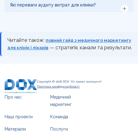
процесів та співпрацю з керівництвом для
Тривалість аудиту залежить від розміру клініки та
Які переваги аудиту витрат для клініки?
впровадження змін.
складності процесів, зазвичай це займає від
декількох тижнів до одного місяця для отримання
Аудит допомагає клініці підвищити фінансову
детального аналізу та рекомендацій.
стабільність, знизити зайві витрати, оптимізувати
використання ресурсів та покращити загальну
рентабельність закладу.
Читайте також:
повний гайд з медичного маркетингу
— стратегія, канали та результати.
для клінік і лікарів
Copyright © 2026 DOX. Усі права захищені!
Політика конфіденційності
Про нас
Медичний
маркетинг
Наші проекти
Команда
Матеріали
Послуги