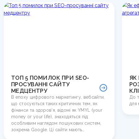
ТОП 5 ПОМИЛОК ПРИ SEO-
ЯК
ПРОСУВАННІ САЙТУ
РО
МЕДЦЕНТРУ
КЛ
В епоху цифрового маркетингу, вебсайти,
До т
що стосуються таких критичних тем, як
для 
фінанси та здоров’я, відомі як YMYL (your
money or your life), знаходяться під
особливим наглядом пошукових систем,
зокрема Google. Ці сайти мають…