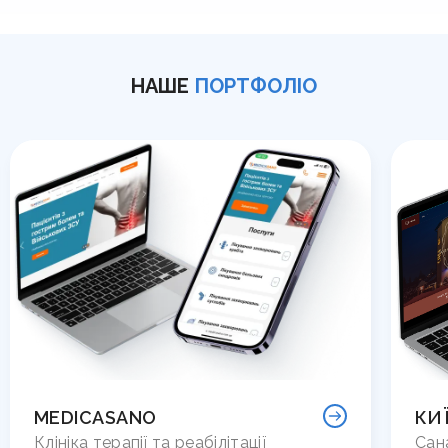
НАШЕ
ПОРТФОЛІО
MEDICASANO
КИ
Клініка терапії та реабілітації
Сан