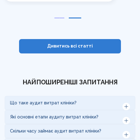
Дивитись всі cтатті
НАЙПОШИРЕНІШІ ЗАПИТАННЯ
Що таке аудит витрат клініки?
Аудит витрат клініки — це комплексний аналіз
Які основні етапи аудиту витрат клініки?
фінансових показників закладу з метою оптимізації
витрат та підвищення фінансової ефективності. Це
Основні етапи включають аналіз ключових статей
Скільки часу займає аудит витрат клініки?
допомагає виявити зайві витрати та підвищити
витрат, перегляд фінансових звітів, оптимізацію
рентабельність.