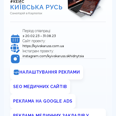
Корисно
#КЕЙС
Команда
Навчання сервісу в клініці
КИЇВСЬКА РУСЬ
Контакти
Відгуки клієнтів про агенцію DOX
Перевірка сайту на штрафи
Санаторій в Карпатах
Кому ми допомагаємо
UA
RU
Калькулятор LTV пацієнта
Період співпраці:
з 20.02.23 – 31.08.23
Гайд з медичного GEO
Сайт проекту:
https://kyivskaruss.com.ua
UTM-генератор
Інстаграм проекту:
instagram.com/kyivskaruss.skhidnytsia
SEO-перевірка сайту клініки
НАЛАШТУВАННЯ РЕКЛАМИ
Брифи
SEO МЕДИЧНИХ САЙТІВ
Статті
РЕКЛАМА НА GOOGLE ADS
РЕКЛАМА МЕДИЧНИХ ЗАКЛАДІВ У