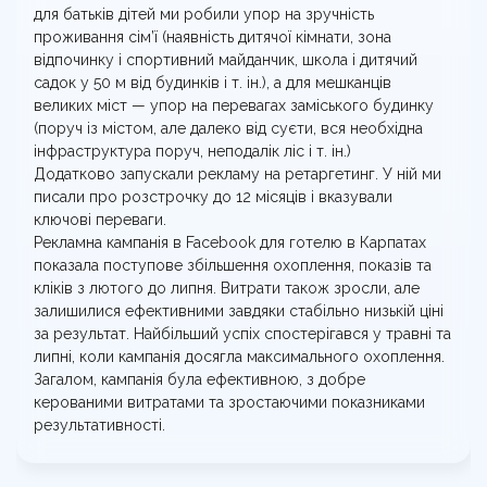
для батьків дітей ми робили упор на зручність
проживання сім’ї (наявність дитячої кімнати, зона
відпочинку і спортивний майданчик, школа і дитячий
садок у 50 м від будинків і т. ін.), а для мешканців
великих міст — упор на перевагах заміського будинку
(поруч із містом, але далеко від суєти, вся необхідна
інфраструктура поруч, неподалік ліс і т. ін.)
Додатково запускали рекламу на ретаргетинг. У ній ми
писали про розстрочку до 12 місяців і вказували
ключові переваги.
Рекламна кампанія в Facebook для готелю в Карпатах
показала поступове збільшення охоплення, показів та
кліків з лютого до липня. Витрати також зросли, але
залишилися ефективними завдяки стабільно низькій ціні
за результат. Найбільший успіх спостерігався у травні та
липні, коли кампанія досягла максимального охоплення.
Загалом, кампанія була ефективною, з добре
керованими витратами та зростаючими показниками
результативності.