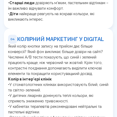
•
Старші люди
довіряють м’яким, пастельним відтінкам –
їм важливо відчувати комфорт.
•
Діти
найкраще реагують на яскраві кольори, які
викликають інтерес.
КОЛІРНИЙ МАРКЕТИНГ У DIGITAL
04
Який колір кнопки запису на прийом дає більше
конверсії? Який фон викликає більше довіри на сайті?
Численні A/B тести показують, що синій і зелений
працюють краще, ніж червоний чи жовтий. Крім того,
контрастні поєднання допомагають виділити ключові
елементи та покращити користувацький досвід.
Колір в інтер’єрі клінік
•У стоматологічних клініках використовують білий, синій
та світло-зелений.
•У дитячих лікарнях домінують теплі кольори, які
сприяють зниженню тривожності.
•У кабінетах терапевтів рекомендовані нейтральні та
пастельні відтінки.