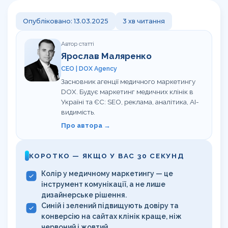
Корисно
Команда
Навчання сервісу в клініці
Контакти
Опубліковано: 13.03.2025
3 хв читання
Відгуки клієнтів про агенцію DOX
Перевірка сайту на штрафи
Кому ми допомагаємо
UA
RU
Автор статті
Калькулятор LTV пацієнта
Ярослав Маляренко
CEO | DOX Agency
Гайд з медичного GEO
Засновник агенції медичного маркетингу
DOX. Будує маркетинг медичних клінік в
UTM-генератор
Україні та ЄС: SEO, реклама, аналітика, AI-
видимість.
SEO-перевірка сайту клініки
Про автора →
Брифи
КОРОТКО — ЯКЩО У ВАС 30 СЕКУНД
Статті
Колір у медичному маркетингу — це
інструмент комунікації, а не лише
дизайнерське рішення.
Синій і зелений підвищують довіру та
конверсію на сайтах клінік краще, ніж
червоний і жовтий.