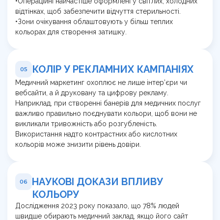
•Операційні найчастіше оформлені у світлих, холодних
відтінках, щоб забезпечити відчуття стерильності.
•Зони очікування облаштовують у більш теплих
кольорах для створення затишку.
КОЛІР У РЕКЛАМНИХ КАМПАНІЯХ
05
Медичний маркетинг охоплює не лише інтер’єри чи
вебсайти, а й друковану та цифрову рекламу.
Наприклад, при створенні банерів для медичних послуг
важливо правильно поєднувати кольори, щоб вони не
викликали тривожність або розгубленість.
Використання надто контрастних або кислотних
кольорів може знизити рівень довіри.
НАУКОВІ ДОКАЗИ ВПЛИВУ
06
КОЛЬОРУ
Дослідження 2023 року показало, що 78% людей
швидше обирають медичний заклад, якщо його сайт