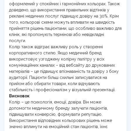
оформлений у спокійних і гармонійних кольорах. Також
доведено, що використання правильних відтінків у
рекламі медичних послуг підвищує довіру на 30%. Крім
того, кольорові схеми можуть впливати на швидкість
прийняття рішень пацієнтами, що особливо важливо для
клінік, які пропонують термінові або невідкладні
послуги.
Колір також відіграє важливу роль у створенні
корпоративного стилю. Якщо медичний бренд
використовує узгоджену колірну палітру у всіх
комунікаційних каналах – від вебсайту до друкованих
матеріалів – це підвищує впізнаваність та довіру з боку
аудиторії. Пацієнти більш схильні записуватися на
прийом або обирати товари, коли відчувають
стабільність і професіоналізм у візуальній презентації.
Висновок
Колір – це психологія, емоції, довіра. Він може
допомогти медичному бренду залучати пацієнтів,
підвищувати конверсію, формувати репутацію.
Використання відповідних кольорових рішень може
значно вплинути на емоційний стан пацієнтів, їхнє