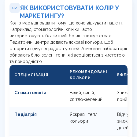
ЯК ВИКОРИСТОВУВАТИ КОЛІР У
02
МАРКЕТИНГУ?
Колір має відповідати тому, що хоче відчувати пацієнт.
Наприклад, стоматологічні клініки часто
використовують блакитний, бо він знижує страх.
Педіатричні центри додають яскраві кольори, щоб
створити відчуття радості у дітей. А медичні лабораторії
обирають біло-зелені тони, які асоціюються з чистотою
та природністю.
РЕКОМЕНДОВАНІ
СПЕЦІАЛІЗАЦІЯ
ЕФЕКТ
КОЛЬОРИ
Стоматологія
Білий, синій,
Зниження
світло-зелений
прийомо
Педіатрія
Яскраві, теплі
Відчуття 
кольори
зниження
дітей