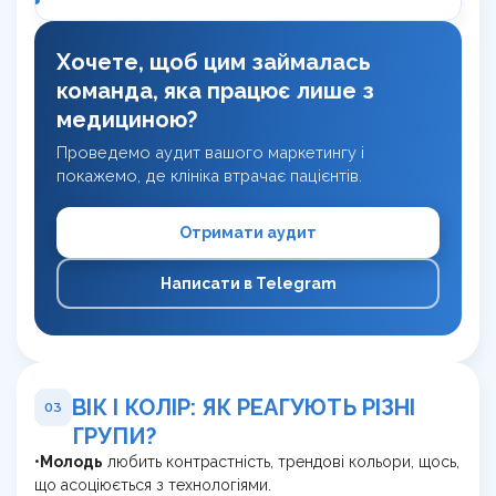
Хочете, щоб цим займалась
команда, яка працює лише з
медициною?
Проведемо аудит вашого маркетингу і
покажемо, де клініка втрачає пацієнтів.
Отримати аудит
Написати в Telegram
ВІК І КОЛІР: ЯК РЕАГУЮТЬ РІЗНІ
03
ГРУПИ?
•
Молодь
любить контрастність, трендові кольори, щось,
що асоціюється з технологіями.