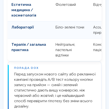
Естетична
Фіолетовий
Відчуття
медицина /
косметологія
Лабораторії
Біло-зелені тони
Асоціаці
природн
Терапія / загальна
Нейтральні,
Комфорт 
практика
пастельні
пацієнта
відтінки
ПОРАДА DOX
Перед запуском нового сайту або рекламної
кампанії проведіть A/B тест кольору кнопки
запису на прийом — синій і зелений
статистично дають вищу конверсію, ніж
червоний або жовтий, і це найшвидший
спосіб перевірити гіпотезу без зміни всього
дизайну.