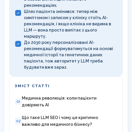
рекомендаціях.
Шлях пацієнта змінився: тепер між
симптомом і записом у клініку стоїть AI-
рекомендація, і якщо клініка не видима в
LLM — вона просто вилітає з цього
маршруту.
До 2030 року персоналізовані AI-
рекомендації формуватимуться на основі
медичної історії та генетичних даних
пацієнта, тож авторитет у LLM треба
будувати вже зараз.
ЗМІСТ СТАТТІ
Медична революція: коли пацієнти
01
довіряють AI
Що таке LLM SEO і чому це критично
02
важливо для медичного бізнесу?