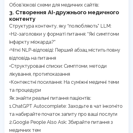
Обов’язкові схеми для медичних сайтів:
3. Створення AI-дружнього медичного
контенту
Структура контенту, яку “полюбляють” LLM:
•H2-заголовки у форматі питання: “Які симптоми
інфаркту міокарда?”
•Чіткі NLP-відповіді: Перший абзац містить повну
відповідь на питання
•Структуровані списки: Симптоми, методи
лікування, протипоказання
•Контекстні посилання: На суміжні медичні теми
та процедури
Як знайти реальні питання пацієнтів:
1.ChatGPT Autocomplete: Заходьте в чат інкогніто
та набирайте початок запиту про ваші послуги
2.Google People Also Ask: Збирайте питання з
медичних тем