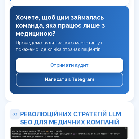
Хочете, щоб цим займалась
команда, яка працює лише з
медициною?
Проведемо аудит вашого маркетингу і
покажемо, де клініка втрачає пацієнтів.
Отримати аудит
Написати в Telegram
РЕВОЛЮЦІЙНИХ СТРАТЕГІЙ LLM
03
SEO ДЛЯ МЕДИЧНИХ КОМПАНІЙ