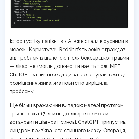
Історії успіху пацієнтів з AI вже стали вірусними в
мережі. Користувач Reddit п’ять років страждав
від проблем із щелепою після боксерської травми
— лікарі не змогли допомогти навіть після МРТ.
ChatGPT за лічені секунди запропонував техніку
розміщення язика, яка повністю вирішила
проблему.
Ще більш вражаючий випадок: матері протягом
трьох років і 17 візитів до лікарів не могли
встановити діагноз її синові. ChatGPT припустив
синдром прив’язаного спинного мозку. Операція,
проведена через шість тижнів після AI-