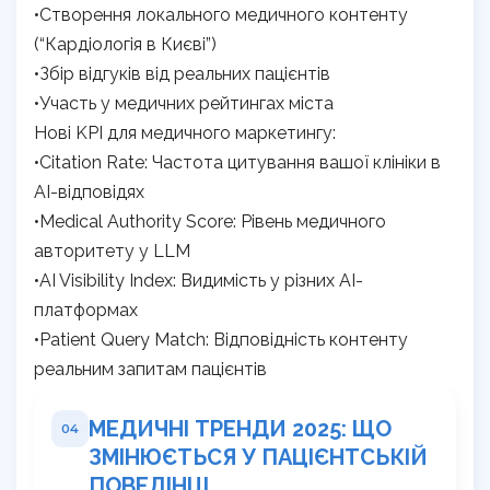
•Створення локального медичного контенту
(“Кардіологія в Києві”)
•Збір відгуків від реальних пацієнтів
•Участь у медичних рейтингах міста
Нові KPI для медичного маркетингу:
•Citation Rate: Частота цитування вашої клініки в
AI-відповідях
•Medical Authority Score: Рівень медичного
авторитету у LLM
•AI Visibility Index: Видимість у різних AI-
платформах
•Patient Query Match: Відповідність контенту
реальним запитам пацієнтів
МЕДИЧНІ ТРЕНДИ 2025: ЩО
04
ЗМІНЮЄТЬСЯ У ПАЦІЄНТСЬКІЙ
ПОВЕДІНЦІ