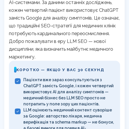
AI-системами. За даними останніх досліджень,
кожен четвертий пацієнт використовує ChatGPT
замість Google для аналізу симптомів. Це означає,
що традиційні SEO-стратегії для медичних клінік
потребують кардинального переосмислення.
Добро пожалувати в еру LLM SEO — нової
дисципліни, яка визначить майбутнє медичного
маркетингу.
КОРОТКО — ЯКЩО У ВАС 30 СЕКУНД
Пацієнти вже зараз консультуються з
ChatGPT замість Google, і кожен четвертий
використовує AI для аналізу симптомів —
медичний бізнес без LLM SEO просто не
потрапить у поле зору цих пацієнтів.
LLM оцінюють медичний контент суворіше
за Google: авторство лікаря, медична
верифікація та schema markup — не бонуси,
а базові вимоги для появи в AI-