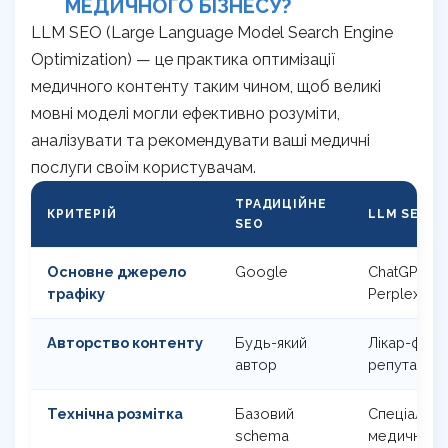
МЕДИЧНОГО БІЗНЕСУ?
LLM SEO (Large Language Model Search Engine
Optimization) — це практика оптимізації
медичного контенту таким чином, щоб великі
мовні моделі могли ефективно розуміти,
аналізувати та рекомендувати ваші медичні
послуги своїм користувачам.
ТРАДИЦІЙНЕ
КРИТЕРІЙ
LLM SEO 
SEO
Основне джерело
Google
ChatGPT, Ge
трафіку
Perplexity,
Авторство контенту
Будь-який
Лікар-фахі
автор
репутаціє
Технічна розмітка
Базовий
Спеціалізо
schema
медичний 