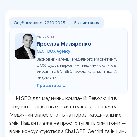
Корисно
Команда
Навчання сервісу в клініці
Контакти
Відгуки клієнтів про агенцію DOX
Перевірка сайту на штрафи
Кому ми допомагаємо
UA
RU
Опубліковано: 22.10.2025
6 хв читання
Калькулятор LTV пацієнта
Автор статті
Ярослав Маляренко
Гайд з медичного GEO
CEO | DOX Agency
UTM-генератор
Засновник агенції медичного маркетингу
DOX. Будує маркетинг медичних клінік в
Україні та ЄС: SEO, реклама, аналітика, AI-
SEO-перевірка сайту клініки
видимість.
Про автора →
Брифи
LLM SEO для медичних компаній: Революція в
Статті
залученні пацієнтів епохи штучного інтелекту
Медичний бізнес стоїть на порозі кардинальних
змін. Пацієнти вже не просто гуглять симптоми —
вони консультуються з ChatGPT, Gemini та іншими