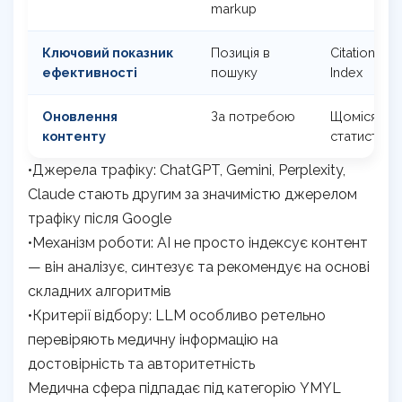
markup
Ключовий показник
Позиція в
Citation Rate
ефективності
пошуку
Index
Оновлення
За потребою
Щомісяця 
контенту
статистика
•Джерела трафіку: ChatGPT, Gemini, Perplexity,
Claude стають другим за значимістю джерелом
трафіку після Google
•Механізм роботи: AI не просто індексує контент
— він аналізує, синтезує та рекомендує на основі
складних алгоритмів
•Критерії відбору: LLM особливо ретельно
перевіряють медичну інформацію на
достовірність та авторитетність
Медична сфера підпадає під категорію YMYL