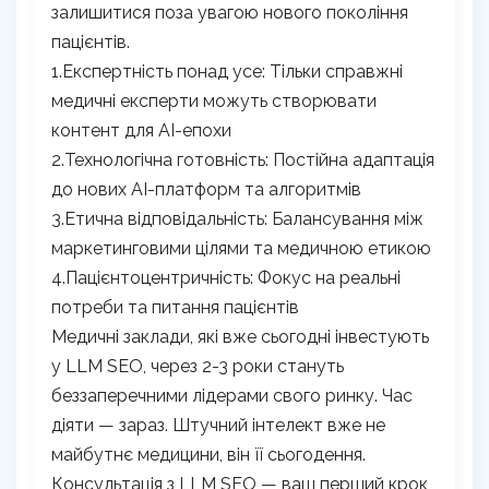
залишитися поза увагою нового покоління
пацієнтів.
1.Експертність понад усе: Тільки справжні
медичні експерти можуть створювати
контент для AI-епохи
2.Технологічна готовність: Постійна адаптація
до нових AI-платформ та алгоритмів
3.Етична відповідальність: Балансування між
маркетинговими цілями та медичною етикою
4.Пацієнтоцентричність: Фокус на реальні
потреби та питання пацієнтів
Медичні заклади, які вже сьогодні інвестують
у LLM SEO, через 2-3 роки стануть
беззаперечними лідерами свого ринку. Час
діяти — зараз. Штучний інтелект вже не
майбутнє медицини, він її сьогодення.
Консультація з LLM SEO — ваш перший крок