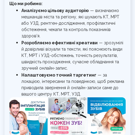
Що ми робимо:
Аналізуємо цільову аудиторію
— визначаємо
мешканців міста та регіону, які шукають КТ, МРТ
або УЗД, рентген-дослідження, профілактичні
обстеження, чекапи та контроль показників
здоров’я.
Розробляємо ефективні креативи
— зрозумілі
й довірливі візуали та тексти, які пояснюють види
КТ, МРТ і УЗД-обстежень, точність результатів,
швидкість проходження, сучасне обладнання та
зручний онлайн-запис.
Налаштовуємо точний таргетинг
— за
локацією, інтересами та поведінкою, щоб реклама
приводила звернення й онлайн-записи саме до
вашого центру КТ, МРТ, УЗД.