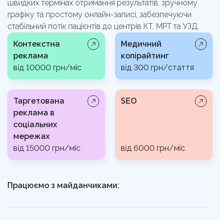
швидких термінах отримання результатів, зручному
графіку та простому онлайн-записі, забезпечуючи
стабільний потік пацієнтів до центрів КТ, МРТ та УЗД.
Контекстна
Медичний
реклама
копірайтинг
від 10000 грн/міс
від 300 грн/стаття
Таргетована
SEO
реклама в
соціальних
мережах
від 15000 грн/міс
від 6000 грн/міс
Працюємо з майданчиками: