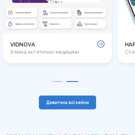
VIDNOVA
HAP
Клініка естетичної медицини
Сто
Дивитись всі кейси