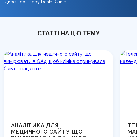
Директор Happy Dental Clinic
СТАТТІ НА ЦЮ ТЕМУ
АНАЛІТИКА ДЛЯ
ТЕ
МЕДИЧНОГО САЙТУ: ЩО
МА