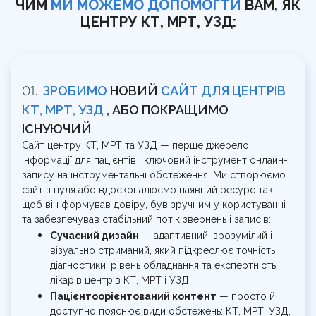
ЧИМ
МИ МОЖЕМО ДОПОМОГТИ
ВАМ, ЯК
ЦЕНТРУ КТ, МРТ, УЗД:
ЗРОБИМО
НОВИЙ
САЙТ ДЛЯ ЦЕНТРІВ
КТ, МРТ, УЗД
, АБО ПОКРАЩИМО
ІСНУЮЧИЙ
Сайт центру КТ, МРТ та УЗД — перше джерело
інформації для пацієнтів і ключовий інструмент онлайн-
запису на інструментальні обстеження. Ми створюємо
сайт з нуля або вдосконалюємо наявний ресурс так,
щоб він формував довіру, був зручним у користуванні
та забезпечував стабільний потік звернень і записів:
Сучасний дизайн
— адаптивний, зрозумілий і
візуально стриманий, який підкреслює точність
діагностики, рівень обладнання та експертність
лікарів центрів КТ, МРТ і УЗД.
Пацієнтоорієнтований контент
— просто й
доступно пояснює види обстежень: КТ, МРТ, УЗД,