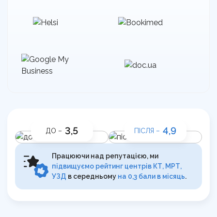
3,5
4,9
ДО –
ПІСЛЯ –
Працюючи над репутацією, ми
підвищуємо рейтинг центрів КТ, МРТ,
УЗД
в середньому
на 0,3 бали в місяць
.