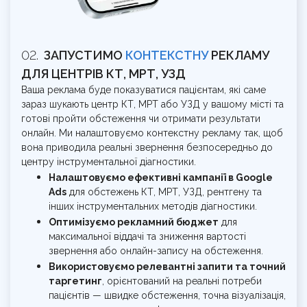
ЗАПУСТИМО
КОНТЕКСТНУ
РЕКЛАМУ
ДЛЯ ЦЕНТРІВ КТ, МРТ, УЗД
Ваша реклама буде показуватися пацієнтам, які саме
зараз шукають центр КТ, МРТ або УЗД у вашому місті та
готові пройти обстеження чи отримати результати
онлайн. Ми налаштовуємо контекстну рекламу так, щоб
вона приводила реальні звернення безпосередньо до
центру інструментальної діагностики.
Налаштовуємо ефективні кампанії в Google
Ads
для обстежень КТ, МРТ, УЗД, рентгену та
інших інструментальних методів діагностики.
Оптимізуємо рекламний бюджет
для
максимальної віддачі та зниження вартості
звернення або онлайн-запису на обстеження.
Використовуємо релевантні запити та точний
таргетинг
, орієнтований на реальні потреби
пацієнтів — швидке обстеження, точна візуалізація,