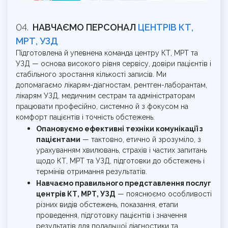
НАВЧАЄМО ПЕРСОНАЛ
ЦЕНТРІВ КТ,
МРТ, УЗД
Підготовлена й упевнена команда центру КТ, МРТ та
УЗД — основа високого рівня сервісу, довіри пацієнтів і
стабільного зростання кількості записів. Ми
допомагаємо лікарям-діагностам, рентген-лаборантам,
лікарям УЗД, медичним сестрам та адміністраторам
працювати професійно, системно й з фокусом на
комфорт пацієнтів і точність обстежень.
Опановуємо ефективні техніки комунікації з
пацієнтами
— тактовно, етично й зрозуміло, з
урахуванням хвилювань, страхів і частих запитань
щодо КТ, МРТ та УЗД, підготовки до обстежень і
термінів отримання результатів.
Навчаємо правильного представлення послуг
центрів КТ, МРТ, УЗД
— пояснюємо особливості
різних видів обстежень, показання, етапи
проведення, підготовку пацієнтів і значення
результатів для подальшої діагностики та