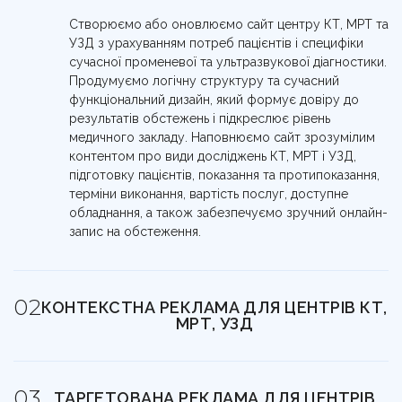
Створюємо або оновлюємо сайт центру КТ, МРТ та
УЗД з урахуванням потреб пацієнтів і специфіки
сучасної променевої та ультразвукової діагностики.
Продумуємо логічну структуру та сучасний
функціональний дизайн, який формує довіру до
результатів обстежень і підкреслює рівень
медичного закладу. Наповнюємо сайт зрозумілим
контентом про види досліджень КТ, МРТ і УЗД,
підготовку пацієнтів, показання та протипоказання,
терміни виконання, вартість послуг, доступне
обладнання, а також забезпечуємо зручний онлайн-
запис на обстеження.
КОНТЕКСТНА РЕКЛАМА ДЛЯ ЦЕНТРІВ КТ,
МРТ, УЗД
Залучаємо пацієнтів із чітким запитом і готовністю
пройти КТ, МРТ або УЗД-обстеження. Контекстна
ТАРГЕТОВАНА РЕКЛАМА ДЛЯ ЦЕНТРІВ