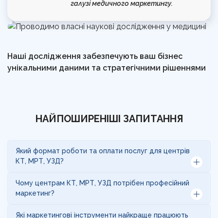
галузі медичного маркетингу.
Наші дослідження забезпечують ваш бізнес
унікальними даними та стратегічними рішеннями
НАЙПОШИРЕНІШІ ЗАПИТАННЯ
Який формат роботи та оплати послуг для центрів
КТ, МРТ, УЗД?
Заповнення брифу
— детально аналізуємо
Чому центрам КТ, МРТ, УЗД потрібен професійний
ваш центр КТ, МРТ та УЗД: напрямки
маркетинг?
обстежень (КТ, МРТ, УЗД, рентген,
функціональна діагностика, чек-апи), цільову
Конкуренція серед центрів КТ, МРТ та УЗД
Які маркетингові інструменти найкраще працюють