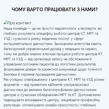
ЧОМУ ВАРТО ПРАЦЮВАТИ З НАМИ?
Наша команда — це не просто маркетологи, а експерти, які
глибоко розуміють специфіку роботи центрів КТ, МРТ та
УЗД і сучасного ринку медичних послуг у сфері
інструментальної діагностики. Засновники агентства мають
багаторічний управлінський досвід у медицині та сервісі,
тому ми добре знаємо ключові процеси роботи центрів КТ,
МРТ та УЗД — від організації запису на обстеження й
управління потоками пацієнтів до логістики результатів,
формування довіри та коректної комунікації щодо точності,
безпеки й термінів проведення діагностики.
Ми успішно співпрацюємо з центрами КТ, МРТ та УЗД різних
форматів — від приватних кабінетів ультразвукової
діагностики до великих багатопрофільних діагностичних
центрів із сучасним обладнанням МРТ та КТ. Допомагаємо
підвищувати впізнаваність центру, зміцнювати професійну
репутацію, оптимізувати онлайн-присутність і стабільно