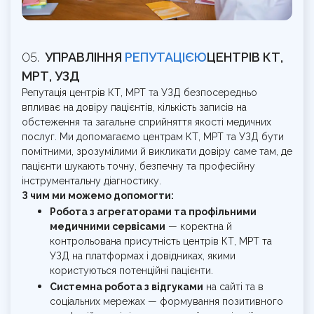
УПРАВЛІННЯ
РЕПУТАЦІЄЮ
ЦЕНТРІВ КТ,
МРТ, УЗД
Репутація центрів КТ, МРТ та УЗД безпосередньо
впливає на довіру пацієнтів, кількість записів на
обстеження та загальне сприйняття якості медичних
послуг. Ми допомагаємо центрам КТ, МРТ та УЗД бути
помітними, зрозумілими й викликати довіру саме там, де
пацієнти шукають точну, безпечну та професійну
інструментальну діагностику.
З чим ми можемо допомогти:
Робота з агрегаторами та профільними
медичними сервісами
— коректна й
контрольована присутність центрів КТ, МРТ та
УЗД на платформах і довідниках, якими
користуються потенційні пацієнти.
Системна робота з відгуками
на сайті та в
соціальних мережах — формування позитивного