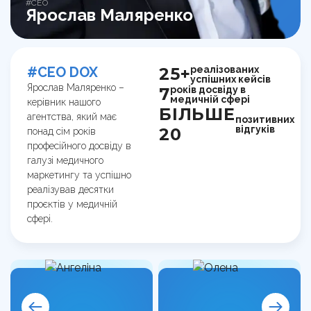
#CEO
Ярослав Маляренко
реалізованих
#CEO DOX
25+
успішних кейсів
Ярослав Маляренко –
років досвіду в
7
медичній сфері
керівник нашого
БІЛЬШЕ
агентства, який має
позитивних
відгуків
20
понад сім років
професійного досвіду в
галузі медичного
маркетингу та успішно
реалізував десятки
проєктів у медичній
сфері.