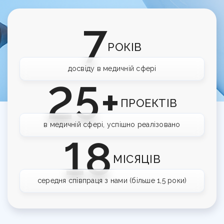
Корисно
Команда
Навчання сервісу в клініці
Контакти
Відгуки клієнтів про агенцію DOX
Перевірка сайту на штрафи
7
Кому ми допомагаємо
UA
RU
РОКІВ
Калькулятор LTV пацієнта
досвіду в медичній сфері
Гайд з медичного GEO
25+
UTM-генератор
ПРОЕКТІВ
SEO-перевірка сайту клініки
в медичній сфері, успішно реалізовано
18
Брифи
МІСЯЦІВ
Статті
середня співпраця з нами (більше 1,5 роки)