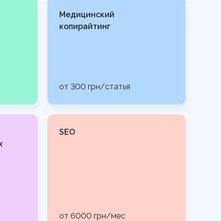
Медицинский
копирайтинг
от 300 грн/статья
SEO
х
от 6000 грн/мес