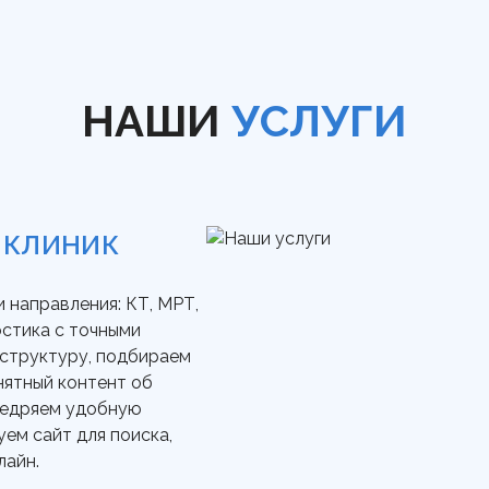
НАШИ
УСЛУГИ
 КЛИНИК
 направления: КТ, МРТ,
остика с точными
 структуру, подбираем
нятный контент об
внедряем удобную
уем сайт для поиска,
лайн.