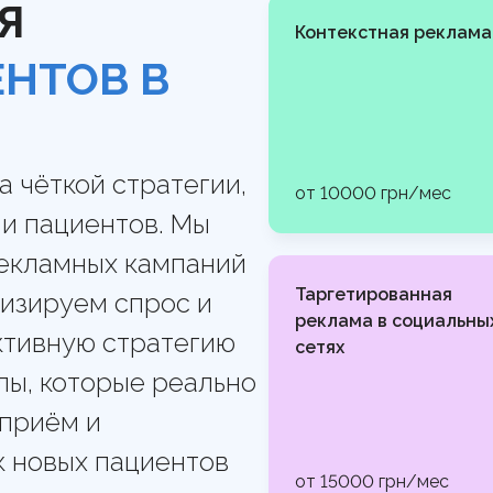
Я
й, высокие стандарты
ицинских услуг, чтобы
Контекстная реклама
oogle и вызывала
НТОВ В
а чёткой стратегии,
от 10000 грн/мес
и пациентов. Мы
екламных кампаний
Таргетированная
изируем спрос и
реклама в социальны
тивную стратегию
сетях
ы, которые реально
 приём и
к новых пациентов
от 15000 грн/мес