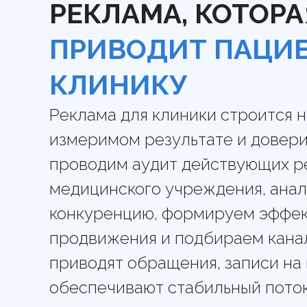
РЕКЛАМА, КОТОРА
подчёркиваем профессионализм враче
безопасности, сервиса и качество мед
клиника занимала высокие позиции в G
ПРИВОДИТ ПАЦИЕ
доверие.
КЛИНИКУ
Реклама для клиники строится н
измеримом результате и довери
проводим аудит действующих р
медицинского учреждения, анал
конкуренцию, формируем эффек
продвижения и подбираем канал
приводят обращения, записи на
обеспечивают стабильный пото