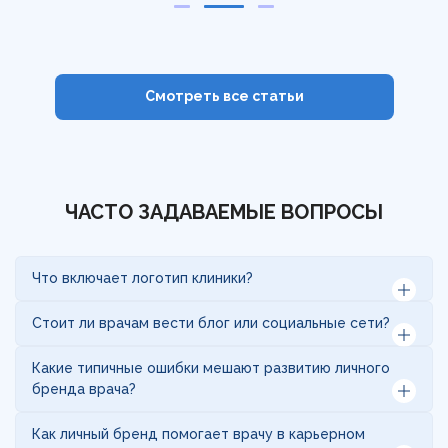
Смотреть все статьи
ЧАСТО ЗАДАВАЕМЫЕ ВОПРОСЫ
Что включает логотип клиники?
Логотип клиники включает анализ рынка и
Стоит ли врачам вести блог или социальные сети?
конкурентов, выявление сильных сторон клиники и
создание решения: современный логотип, который
Ведение блога или активность в социальных сетях
Какие типичные ошибки мешают развитию личного
отражает специфику клиники и работает на
— это современный инструмент коммуникации с
бренда врача?
узнаваемость и доверие. Результат — целостный
пациентами и коллегами. Регулярное создание
образ, который выделяет клинику и формирует
полезного контента, такого как ответы на
Самые частые ошибки включают нерегулярные
Как личный бренд помогает врачу в карьерном
доверие пациентов.
популярные вопросы, советы по здоровью или
публикации, размытую специализацию или