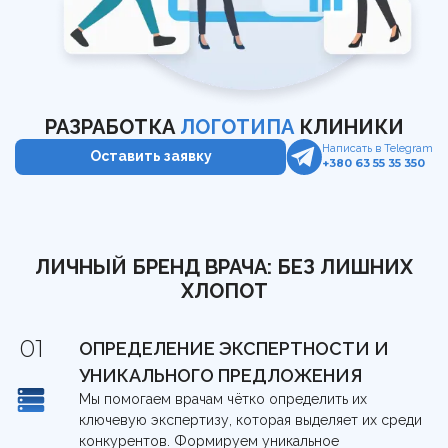
Контакты
Обучение сервису в клинике
Команда
Калькулятор LTV пациента
UA
RU
Статьи
Гайд по медицинскому GEO
Кому мы помогаем
UTM-генератор
РАЗРАБОТКА
ЛОГОТИПА
КЛИНИКИ
Написать в Telegram
Оставить заявку
+380 63 55 35 350
Брифы
Статьи
ЛИЧНЫЙ БРЕНД ВРАЧА: БЕЗ ЛИШНИХ
ХЛОПОТ
ОПРЕДЕЛЕНИЕ ЭКСПЕРТНОСТИ И
УНИКАЛЬНОГО ПРЕДЛОЖЕНИЯ
Мы помогаем врачам чётко определить их
ключевую экспертизу, которая выделяет их среди
конкурентов. Формируем уникальное