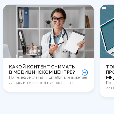
ТОП 5 ОШИБОК ПРИ SEO-
КА
ПРОДВИЖЕНИИ САЙТА
РА
МЕДЦЕНТРА
МЕ
НА
По темеВсе статьи → EmailEmail-маркетинг
для медичних центрів: як повертати
По т
для 