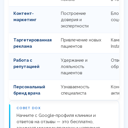
Контент-
Построение
Блог, ви
маркетинг
доверия и
соцсетя
экспертности
Таргетированная
Привлечение новых
Кампани
реклама
пациентов
Instagra
Работа с
Удержание и
Ответы 
репутацией
лояльность
обратна
пациентов
Персональный
Узнаваемость
Конфере
бренд врача
специалиста
активно
СОВЕТ DOX
Начните с Google-профиля клиники и
ответов на отзывы — это бесплатно,