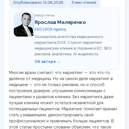
Контакты
Опубликовано: 12.06.2026
3 мин чтения
Обучение сервису в клинике
Команда
Калькулятор LTV пациента
UA
RU
Автор статьи
Статьи
Гайд по медицинскому GEO
Ярослав Маляренко
CEO | DOX Agency
Кому мы помогаем
UTM-генератор
Основатель агентства медицинского
маркетинга DOX. Строит маркетинг
медицинских клиник в Украине и ЕС: SEO,
Брифы
реклама, аналитика, AI-видимость.
Об авторе →
Статьи
Многие врачи считают, что маркетинг — это что-то
далёкое от медицины. Но на самом деле маркетинг в
медицине — это не только реклама, но и способ
построения доверия, улучшения коммуникации с
пациентами и развития клиники. Без маркетинга даже
лучшая клиника может остаться незаметной для
потенциальных пациентов. Маркетинг помогает врачам
стать узнаваемыми, демонстрировать свой
профессионализм и привлекать больше пациентов. В
этой статье простыми словами объясним, что такое