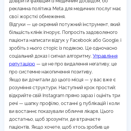
довірити фахівцям із медичним досвідом, бо
рекламна політика Meta для медичних послуг має
свої жорсткі обмеження.
Відгуки — це окремий потужний інструмент, який
більшість клінік ігнорує. Попросіть задоволеного
пацієнта написати відгук у Facebook або Google, і
зробіть з нього сторіс із подякою. Це одночасно
соціальний доказ і сигнал алгоритму.
Управління
репутацією
— це не про видалення негативу, це
про системне накопичення позитиву.
Якщо ви дочитали до цього місця — у вас вже є
розуміння структури. Наступний крок простий:
відкрийте свій Instagram прямо зараз і оцініть три
речі — шапку профілю, останні 9 публікацій і коли
ви востаннє показували обличчя лікаря. Цього
достатньо, щоб зрозуміти, де втрачаєте
пацієнтів. Якщо хочете, щоб хтось зробив це