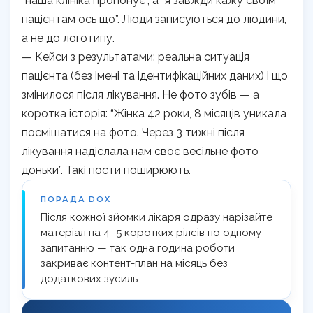
“наша клініка пропонує”, а “я завжди кажу своїм
пацієнтам ось що”. Люди записуються до людини,
а не до логотипу.
— Кейси з результатами: реальна ситуація
пацієнта (без імені та ідентифікаційних даних) і що
змінилося після лікування. Не фото зубів — а
коротка історія: “Жінка 42 роки, 8 місяців уникала
посмішатися на фото. Через 3 тижні після
лікування надіслала нам своє весільне фото
доньки”. Такі пости поширюють.
ПОРАДА DOX
Після кожної зйомки лікаря одразу нарізайте
матеріал на 4–5 коротких рілсів по одному
запитанню — так одна година роботи
закриває контент-план на місяць без
додаткових зусиль.