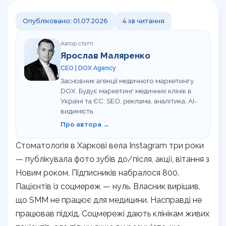
Корисно
Команда
Навчання сервісу в клініці
Контакти
Опубліковано: 01.07.2026
4 хв читання
Відгуки клієнтів про агенцію DOX
Перевірка сайту на штрафи
Кому ми допомагаємо
UA
RU
Автор статті
Калькулятор LTV пацієнта
Ярослав Маляренко
CEO | DOX Agency
Гайд з медичного GEO
Засновник агенції медичного маркетингу
DOX. Будує маркетинг медичних клінік в
UTM-генератор
Україні та ЄС: SEO, реклама, аналітика, AI-
видимість.
SEO-перевірка сайту клініки
Про автора →
Стоматологія в Харкові вела Instagram три роки
Брифи
— публікувала фото зубів до/після, акції, вітання з
Статті
Новим роком. Підписників набралося 800.
Пацієнтів із соцмереж — нуль. Власник вирішив,
що SMM не працює для медицини. Насправді не
працював підхід. Соцмережі дають клінікам живих