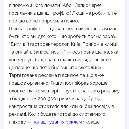
я поясню з чого почати”. Або: “Запис через
посилання в шапці профілю”. Люди не роблять те,
про що ви не попросили прямо.
Шапка профілю — це ваш перший екран. Там має
бути: хто ви, для кого, і що зробити прямо зараз.
“Дитячий гастроентеролог. Київ. Прийом в клініці
та онлайн. Записатись →” — ось повна шапка, яка
конвертує. Якщо ваша шапка виглядає інакше —
це перше, що потрібно змінити сьогодні ж.
Таргетована реклама підсилює те, що вже
працює органічно. Якщо пост зібрав хороше
охоплення і коментарі — пустіть на нього рекламу
з бюджетом 200-300 гривень на добу. Це
найпростіша стратегія для клініки без досвіду в
рекламі. Коли будете готові до системного
підходу —
налаштування реклами
краще