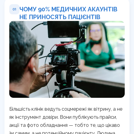
ЧОМУ 90% МЕДИЧНИХ АКАУНТІВ
01
НЕ ПРИНОСЯТЬ ПАЦІЄНТІВ
Більшість клінік ведуть соцмережі як вітрину, а не
як інструмент довіри. Вони публікують прайси,
акції та фото обладнання — тобто те, що цікаво
їм самим, а не потенційному пацієнту. Людина