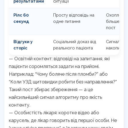
результатами
ситуації
Рілс 60
Просту відповідь на
Охоплення 
секунд
одне питання
більше ніж
пост
Відгуки у
Соціальний доказ від
Сигнал алг
сторіс
реального пацієнта
накопиченн
— Освітній контент: відповіді на запитання, які
пацієнти соромляться задати на прийомі.
Наприклад: “Чому боляче після пломби?” або
“Коли УЗД щитовидки робити без направлення?”
Такий пост збирає збереження — а це
найсильніший сигнал алгоритму про якість
контенту.
— Особистість лікаря: коротке відео або
карусель, де лікар говорить від першої особи. Не