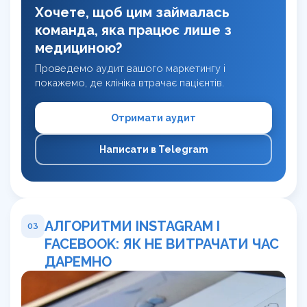
Хочете, щоб цим займалась
команда, яка працює лише з
медициною?
Проведемо аудит вашого маркетингу і
покажемо, де клініка втрачає пацієнтів.
Отримати аудит
Написати в Telegram
АЛГОРИТМИ INSTAGRAM І
03
FACEBOOK: ЯК НЕ ВИТРАЧАТИ ЧАС
ДАРЕМНО