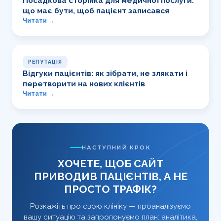
Посадкова сторінка для медичної послуги:
що має бути, щоб пацієнт записався
Читати →
РЕПУТАЦІЯ
Відгуки пацієнтів: як зібрати, не злякати і
перетворити на нових клієнтів
Читати →
НАСТУПНИЙ КРОК
ХОЧЕТЕ, ЩОБ САЙТ
ПРИВОДИВ ПАЦІЄНТІВ, А НЕ
ПРОСТО ТРАФІК?
Розкажіть про свою клініку — проаналізуємо
вашу ситуацію та запропонуємо план: аналітика,