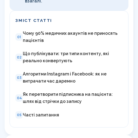
взагалі.
ЗМІСТ СТАТТІ
Чому 90% медичних акаунтів не приносять
01
пацієнтів
Що публікувати: три типи контенту, які
02
реально конвертують
Алгоритми Instagram і Facebook: як не
03
витрачати час даремно
Як перетворити підписника на пацієнта:
04
шлях від стрічки до запису
Часті запитання
05