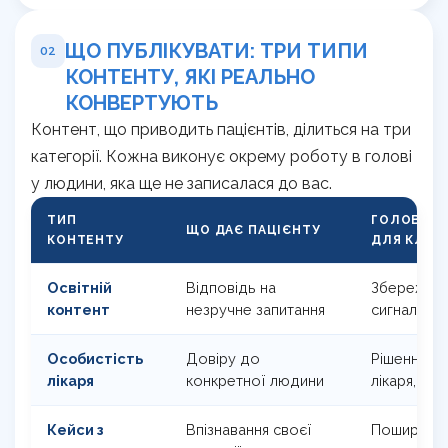
ЩО ПУБЛІКУВАТИ: ТРИ ТИПИ
02
КОНТЕНТУ, ЯКІ РЕАЛЬНО
КОНВЕРТУЮТЬ
Контент, що приводить пацієнтів, ділиться на три
категорії. Кожна виконує окрему роботу в голові
у людини, яка ще не записалася до вас.
ТИП
ГОЛОВНИЙ
ЩО ДАЄ ПАЦІЄНТУ
КОНТЕНТУ
ДЛЯ КЛІНІ
Освітній
Відповідь на
Збереженн
контент
незручне запитання
сигнал ал
Особистість
Довіру до
Рішення за
лікаря
конкретної людини
лікаря, а 
Кейси з
Впізнавання своєї
Поширення 