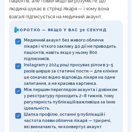
пацієнтів, але тільки якщо ви розумієте, що
людина шукає в стрічці лікаря — і чому вона
взагалі підписується на медичний акаунт.
КОРОТКО — ЯКЩО У ВАС 30 СЕКУНД
Медичний акаунт без живого обличчя
лікаря і чіткого заклику до дії не приводить
пацієнтів, навіть якщо у ньому 800
підписників.
Instagram у 2024 році просуває рілси в 3–5
разів ширше за статичні пости — для клініки
це означає відео-відповідь лікаря на одне
запитання, а не красива картинка.
Між першим переглядом акаунта і дзвінком
у реєстратуру проходить 2–8 тижнів, тому
регулярність публікацій важливіша за їхню
ідеальність.
Шапка профілю, останні 9 публікацій і
частота появи обличчя лікаря — три речі,
які визначають, чи конвертує акаунт