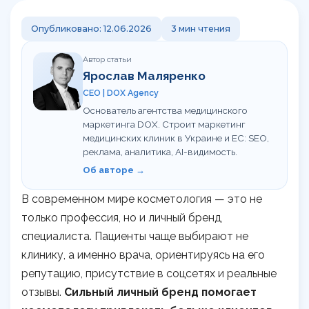
Контакты
Обучение сервису в клинике
Команда
Калькулятор LTV пациента
Опубликовано: 12.06.2026
3 мин чтения
UA
RU
Статьи
Гайд по медицинскому GEO
Автор статьи
Ярослав Маляренко
Кому мы помогаем
UTM-генератор
CEO | DOX Agency
Основатель агентства медицинского
Брифы
маркетинга DOX. Строит маркетинг
медицинских клиник в Украине и ЕС: SEO,
Статьи
реклама, аналитика, AI-видимость.
Об авторе →
В современном мире косметология — это не
только профессия, но и личный бренд
специалиста. Пациенты чаще выбирают не
клинику, а именно врача, ориентируясь на его
репутацию, присутствие в соцсетях и реальные
отзывы.
Сильный личный бренд помогает