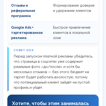
Отзывы и
Формирование доверия
Т
реферальная
и удержание клиентов
в
программа
б
Google Ads +
Быстрое привлечение
П
таргетированная
клиентов в локальной
о
реклама
зоне
а
СОВЕТ DOX
Перед запуском платной рекламы убедитесь,
что страница в соцсетях уже содержит
реальные фото «до/после» и хотя бы
несколько отзывов — без этого бюджет на
таргет будет работать вхолостую, потому
что потенциальный клиент зайдёт на пустой
профиль и уйдёт.
Хотите, чтобы этим занималась