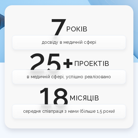
Корисно
Команда
Навчання сервісу в клініці
Контакти
Відгуки клієнтів про агенцію DOX
Перевірка сайту на штрафи
7
Кому ми допомагаємо
UA
RU
РОКІВ
Калькулятор LTV пацієнта
досвіду в медичній сфері
Гайд з медичного GEO
25+
UTM-генератор
ПРОЕКТІВ
SEO-перевірка сайту клініки
в медичній сфері, успішно реалізовано
18
Брифи
МІСЯЦІВ
Статті
середня співпраця з нами (більше 1,5 роки)