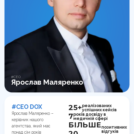
#CEO
Ярослав Маляренко
реалізованих
#CEO DOX
25+
успішних кейсів
Ярослав Маляренко –
років досвіду в
7
медичній сфері
керівник нашого
БІЛЬШЕ
агентства, який має
позитивних
відгуків
20
понад сім років