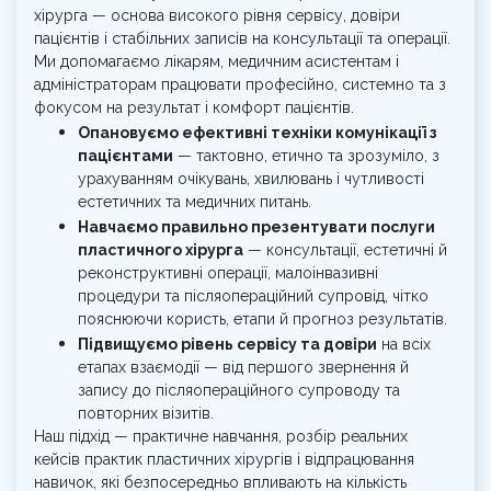
хірурга — основа високого рівня сервісу, довіри
пацієнтів і стабільних записів на консультації та операції.
Ми допомагаємо лікарям, медичним асистентам і
адміністраторам працювати професійно, системно та з
фокусом на результат і комфорт пацієнтів.
Опановуємо ефективні техніки комунікації з
пацієнтами
— тактовно, етично та зрозуміло, з
урахуванням очікувань, хвилювань і чутливості
естетичних та медичних питань.
Навчаємо правильно презентувати послуги
пластичного хірурга
— консультації, естетичні й
реконструктивні операції, малоінвазивні
процедури та післяопераційний супровід, чітко
пояснюючи користь, етапи й прогноз результатів.
Підвищуємо рівень сервісу та довіри
на всіх
етапах взаємодії — від першого звернення й
запису до післяопераційного супроводу та
повторних візитів.
Наш підхід — практичне навчання, розбір реальних
кейсів практик пластичних хірургів і відпрацювання
навичок, які безпосередньо впливають на кількість