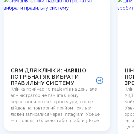
CRM ДЛЯ КЛІНІКИ: НАВІЩО
ЦІН
ПОТРІБНА І ЯК ВИБРАТИ
ПО
ПРАВИЛЬНУ СИСТЕМУ
ЗР
Клініка приймає 40 пацієнтів на день, але
Клін
адміністратор не пам’ятає, кому
УЗД 
передзвонити після процедури, хто не
майж
дійшов на повторний прийом і скільки
з’яв
людей записалися через Instagram. Усе це
зрос
— в голові, в блокноті або в таблиці Exce
інши
Ця с