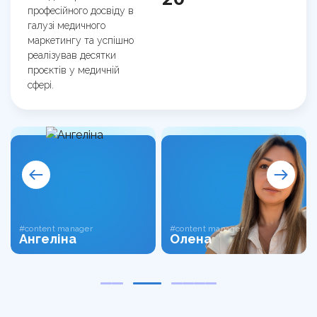
професійного досвіду в
галузі медичного
маркетингу та успішно
реалізував десятки
проєктів у медичній
сфері.
#content manager
#content manager
Ангеліна
Олена