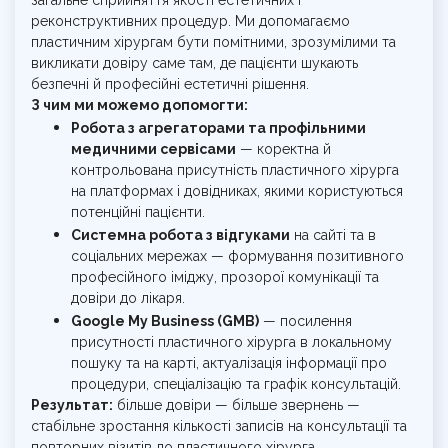
реконструктивних процедур. Ми допомагаємо
пластичним хірургам бути помітними, зрозумілими та
викликати довіру саме там, де пацієнти шукають
безпечні й професійні естетичні рішення.
З чим ми можемо допомогти:
Робота з агрегаторами та профільними
медичними сервісами
— коректна й
контрольована присутність пластичного хірурга
на платформах і довідниках, якими користуються
потенційні пацієнти.
Системна робота з відгуками
на сайті та в
соціальних мережах — формування позитивного
професійного іміджу, прозорої комунікації та
довіри до лікаря.
Google My Business (GMB)
— посилення
присутності пластичного хірурга в локальному
пошуку та на карті, актуалізація інформації про
процедури, спеціалізацію та графік консультацій.
Результат:
більше довіри — більше звернень —
стабільне зростання кількості записів на консультації та
повторних візитів до пластичного хірурга.