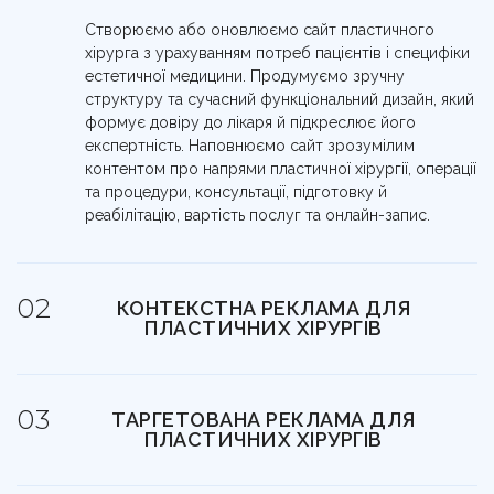
Створюємо або оновлюємо сайт пластичного
хірурга з урахуванням потреб пацієнтів і специфіки
естетичної медицини. Продумуємо зручну
структуру та сучасний функціональний дизайн, який
формує довіру до лікаря й підкреслює його
експертність. Наповнюємо сайт зрозумілим
контентом про напрями пластичної хірургії, операції
та процедури, консультації, підготовку й
реабілітацію, вартість послуг та онлайн-запис.
КОНТЕКСТНА РЕКЛАМА ДЛЯ
ПЛАСТИЧНИХ ХІРУРГІВ
Залучаємо пацієнтів із чітким запитом і готовністю
записатися на консультацію до пластичного хірурга.
ТАРГЕТОВАНА РЕКЛАМА ДЛЯ
Контекстна реклама показується саме в момент
ПЛАСТИЧНИХ ХІРУРГІВ
пошуку естетичних і реконструктивних процедур —
консультацій пластичного хірурга, оперативних