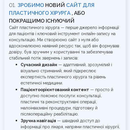
ЗРОБИМО
НОВИЙ
САЙТ ДЛЯ
ПЛАСТИЧНОГО ХІРУРГА
, АБО
ПОКРАЩИМО ІСНУЮЧИЙ
Сайт пластичного хірурга — перше джерело інформації
для пацієнтів і ключовий інструмент онлайн-запису на
консультацію. Ми створюємо сайт з нуля або
вдосконалюємо наявний ресурс так, щоб він формував
довіру, був зручним у користуванні та забезпечував
стабільний потік звернень і записів:
Сучасний дизайн
— адаптивний, зрозумілий і
візуально стриманий, який підкреслює
експертність пластичного хірурга та рівень
естетичної медицини.
Пацієнтоорієнтований контент
— просто й
доступно пояснює послуги: консультації,
пластичні та реконструктивні операції,
малоінвазивні процедури, підготовку й
післяопераційну реабілітацію.
Зручна навігація
— швидкий доступ до
інформації про лікаря, напрями пластичної хірургії,