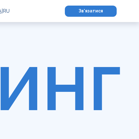
A
|
RU
Зв'язатися
ИНГ