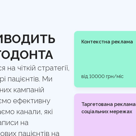
 кількість звернень та
систем. Ми аналізуємо
рекети, елайнери та
лікаря й клініки,
айту. Формуємо сильну
РИВОДИТЬ
реслюємо професіоналізм
а прогнозовані
Контекстна реклама
иції й викликав довіру
ТОДОНТА
на чіткій стратегії,
від 10000 грн/міс
і пацієнтів. Ми
них кампаній
ємо ефективну
Таргетована реклама
ємо канали, які
соціальних мережах
аписи на
нових пацієнтів на