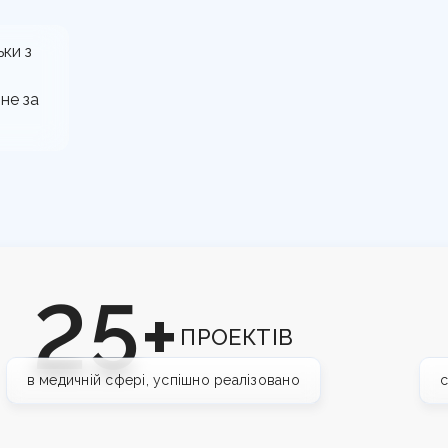
ки з
а не за
25+
ПРОЕКТІВ
в медичній сфері, успішно реалізовано
с