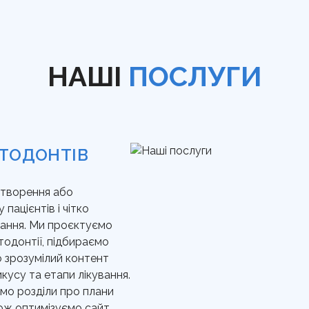
НАШІ
ПОСЛУГИ
РТОДОНТІВ
створення або
пацієнтів і чітко
вання. Ми проєктуємо
тодонтії, підбираємо
о зрозумілий контент
кусу та етапи лікування.
мо розділи про плани
кож оптимізуємо сайт