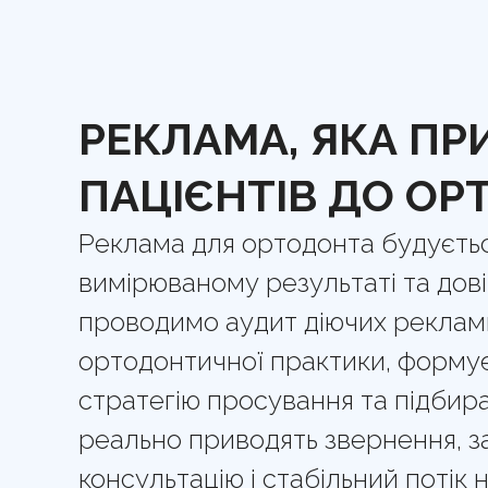
аналізуємо результати, щоб збільшувати
потік звернень пацієнтів із пошукових 
записів на прийом до ортодонта.
запити, за якими шукають ортодонта, б
корекцію прикусу, оптимізуємо сторінки 
працюємо з контентом і структурою с
РЕКЛАМА, ЯКА П
експертну присутність у Google, підк
ортодонта, сучасні методи лікування т
результати, щоб сайт займав високі поз
ПАЦІЄНТІВ ДО ОР
пацієнтів.
Реклама для ортодонта будується 
вимірюваному результаті та довір
проводимо аудит діючих реклам
ортодонтичної практики, форму
стратегію просування та підбира
реально приводять звернення, з
консультацію і стабільний потік 