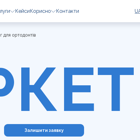
U
луги
Кейси
Корисно
Контакти
г для ортодонтів
РКЕТ
Залишити заявку