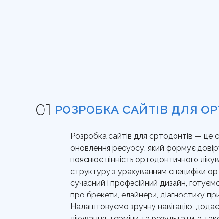
РОЗРОБКА САЙТІВ ДЛЯ О
Розробка сайтів для ортодонтів — це 
оновлення ресурсу, який формує довіру 
пояснює цінність ортодонтичного ліку
структуру з урахуванням специфіки ор
сучасний і професійний дизайн, готуєм
про брекети, елайнери, діагностику при
Налаштовуємо зручну навігацію, додає
лікування, терміни та результати, а та