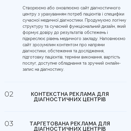
Створюємо або оновлюємо сайт діагностичного
центру з урахуванням потреб пацієнтів і специфіки
сучасної медичної діагностики. Продумуємо логічну
структуру та сучасний функціональний дизайн, який
формує довіру до результатів обстежень і
підкреслює рівень медичного закладу. Наповнюємо
сайт зрозумілим контентом про напрями
діагностики, обстеження та дослідження,
підготовку пацієнтів, терміни виконання, вартість
послуг, доступне обладнання та зручний онлайн-
запис на діагностику.
КОНТЕКСТНА РЕКЛАМА ДЛЯ
ДІАГНОСТИЧНИХ ЦЕНТРІВ
Залучаємо пацієнтів із чітким запитом і готовністю
пройти діагностичні обстеження. Контекстна
ТАРГЕТОВАНА РЕКЛАМА ДЛЯ
реклама показується саме в момент пошуку
ДІАГНОСТИЧНИХ ЦЕНТРІВ