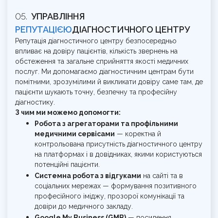
УПРАВЛІННЯ
РЕПУТАЦІЄЮ
ДІАГНОСТИЧНОГО ЦЕНТРУ
Репутація діагностичного центру безпосередньо
впливає на довіру пацієнтів, кількість звернень на
обстеження та загальне сприйняття якості медичних
послуг. Ми допомагаємо діагностичним центрам бути
помітними, зрозумілими й викликати довіру саме там, де
пацієнти шукають точну, безпечну та професійну
діагностику.
З чим ми можемо допомогти:
Робота з агрегаторами та профільними
медичними сервісами
— коректна й
контрольована присутність діагностичного центру
на платформах і в довідниках, якими користуються
потенційні пацієнти.
Системна робота з відгуками
на сайті та в
соціальних мережах — формування позитивного
професійного іміджу, прозорої комунікації та
довіри до медичного закладу.
Google My Business (GMB)
— посилення