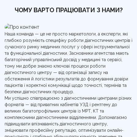
ЧОМУ ВАРТО ПРАЦЮВАТИ З НАМИ?
Наша команда — це не просто маркетологи, а експерти, які
глибоко розуміють специфіку роботи діагностичних центрів і
сучасного ринку медичних послуг у сфері інструментальної
та функціональної діагностики. Засновники агентства мають
багаторічний управлінський досвід у медицині та сервісі,
тому ми добре знаємо ключові процеси роботи
діагностичного центру — від організації запису на
обстеження й логістики результатів до формування довіри
пацієнтів і коректної комунікації щодо точності, термінів та
безпеки діагностичних процедур.
Ми успішно співпрацюємо з діагностичними центрами різних
форматів — від приватних кабінетів УЗД і рентгену до
великих багатопрофільних центрів із МРТ, КТ та
комплексними діагностичними відділеннями. Допомагаємо
підвищувати впізнаваність діагностичного центру,
зміцнювати професійну репутацію, оптимізувати онлайн-
присутність і стабільно збільшувати кількість звернень та