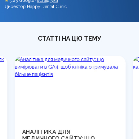
★
5,0 у Google ·
всі відгуки
Директор Happy Dental Clinic
СТАТТІ НА ЦЮ ТЕМУ
АНАЛІТИКА ДЛЯ
ТЕ
МЕДИЧНОГО САЙТУ: ЩО
МА