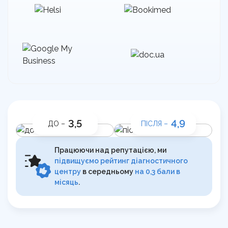
3,5
4,9
ДО –
ПІСЛЯ –
Працюючи над репутацією, ми
підвищуємо рейтинг діагностичного
центру
в середньому
на 0,3 бали в
місяць
.