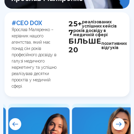
реалізованих
#CEO DOX
25+
успішних кейсів
Ярослав Маляренко –
років досвіду в
7
медичній сфері
керівник нашого
БІЛЬШЕ
агентства, який має
позитивних
відгуків
20
понад сім років
професійного досвіду в
галузі медичного
маркетингу та успішно
реалізував десятки
проєктів у медичній
сфері.