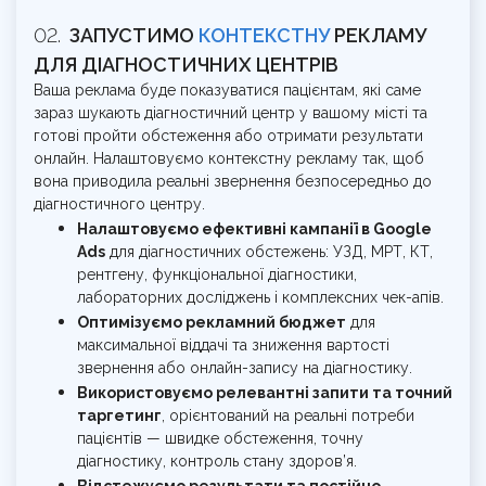
ЗАПУСТИМО
КОНТЕКСТНУ
РЕКЛАМУ
ДЛЯ ДІАГНОСТИЧНИХ ЦЕНТРІВ
Ваша реклама буде показуватися пацієнтам, які саме
зараз шукають діагностичний центр у вашому місті та
готові пройти обстеження або отримати результати
онлайн. Налаштовуємо контекстну рекламу так, щоб
вона приводила реальні звернення безпосередньо до
діагностичного центру.
Налаштовуємо ефективні кампанії в Google
Ads
для діагностичних обстежень: УЗД, МРТ, КТ,
рентгену, функціональної діагностики,
лабораторних досліджень і комплексних чек-апів.
Оптимізуємо рекламний бюджет
для
максимальної віддачі та зниження вартості
звернення або онлайн-запису на діагностику.
Використовуємо релевантні запити та точний
таргетинг
, орієнтований на реальні потреби
пацієнтів — швидке обстеження, точну
діагностику, контроль стану здоров’я.