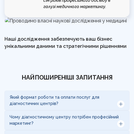
сім років професійного досвіду в
галузі медичного маркетингу.
Наші дослідження забезпечують ваш бізнес
унікальними даними та стратегічними рішеннями
НАЙПОШИРЕНІШІ ЗАПИТАННЯ
Який формат роботи та оплати послуг для
діагностичних центрів?
Заповнення брифу
— детально аналізуємо
Чому діагностичному центру потрібен професійний
ваш діагностичний центр: напрями
маркетинг?
діагностики (УЗД, МРТ, КТ, рентген,
функціональна діагностика, ендоскопія, чек-
Конкуренція серед діагностичних центрів постійно