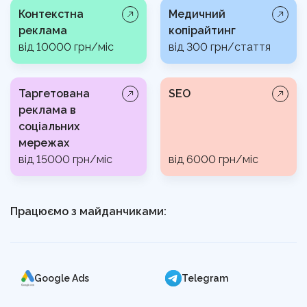
Контекстна
Медичний
реклама
копірайтинг
від 10000 грн/міс
від 300 грн/стаття
Таргетована
SEO
реклама в
соціальних
мережах
від 15000 грн/міс
від 6000 грн/міс
Працюємо з майданчиками:
Google Ads
Telegram