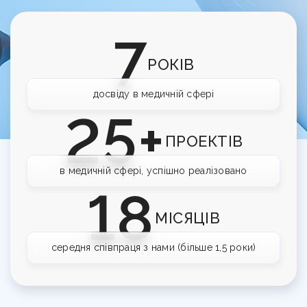
Корисно
Команда
Навчання сервісу в клініці
Контакти
Відгуки клієнтів про агенцію DOX
Перевірка сайту на штрафи
7
Кому ми допомагаємо
UA
RU
РОКІВ
Калькулятор LTV пацієнта
досвіду в медичній сфері
Гайд з медичного GEO
25+
UTM-генератор
ПРОЕКТІВ
SEO-перевірка сайту клініки
в медичній сфері, успішно реалізовано
18
Брифи
МІСЯЦІВ
Статті
середня співпраця з нами (більше 1,5 роки)