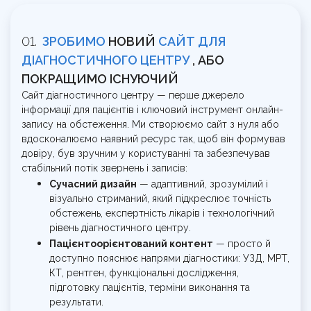
ЗРОБИМО
НОВИЙ
САЙТ ДЛЯ
ДІАГНОСТИЧНОГО ЦЕНТРУ
, АБО
ПОКРАЩИМО ІСНУЮЧИЙ
Сайт діагностичного центру — перше джерело
інформації для пацієнтів і ключовий інструмент онлайн-
запису на обстеження. Ми створюємо сайт з нуля або
вдосконалюємо наявний ресурс так, щоб він формував
довіру, був зручним у користуванні та забезпечував
стабільний потік звернень і записів:
Сучасний дизайн
— адаптивний, зрозумілий і
візуально стриманий, який підкреслює точність
обстежень, експертність лікарів і технологічний
рівень діагностичного центру.
Пацієнтоорієнтований контент
— просто й
доступно пояснює напрями діагностики: УЗД, МРТ,
КТ, рентген, функціональні дослідження,
підготовку пацієнтів, терміни виконання та
результати.