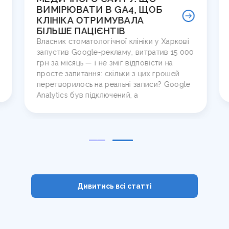
ВИМІРЮВАТИ В GA4, ЩОБ
КА
КЛІНІКА ОТРИМУВАЛА
КО
БІЛЬШЕ ПАЦІЄНТІВ
Київ
Власник стоматологічної клініки у Харкові
вере
запустив Google-рекламу, витратив 15 000
ліка
грн за місяць — і не зміг відповісти на
перш
просте запитання: скільки з цих грошей
Ліка
перетворилось на реальні записи? Google
гото
Analytics був підключений, а
Дивитись всі cтатті