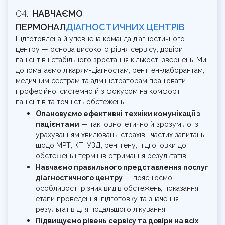
НАВЧАЄМО
ПЕРМОНАЛ
ДІАГНОСТИЧНИХ ЦЕНТРІВ
Підготовлена й упевнена команда діагностичного
центру — основа високого рівня сервісу, довіри
пацієнтів і стабільного зростання кількості звернень. Ми
допомагаємо лікарям-діагностам, рентген-лаборантам,
медичним сестрам та адміністраторам працювати
професійно, системно й з фокусом на комфорт
пацієнтів та точність обстежень.
Опановуємо ефективні техніки комунікації з
пацієнтами
— тактовно, етично й зрозуміло, з
урахуванням хвилювань, страхів і частих запитань
щодо МРТ, КТ, УЗД, рентгену, підготовки до
обстежень і термінів отримання результатів.
Навчаємо правильного представлення послуг
діагностичного центру
— пояснюємо
особливості різних видів обстежень, показання,
етапи проведення, підготовку та значення
результатів для подальшого лікування.
Підвищуємо рівень сервісу та довіри на всіх