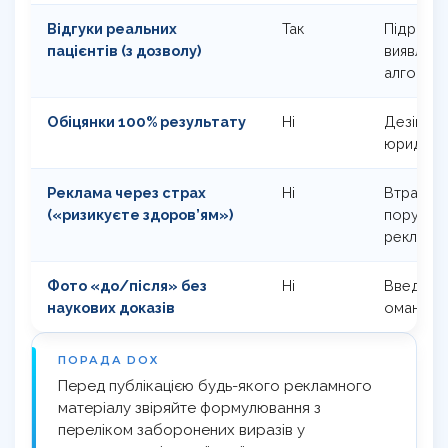
Відгуки реальних
Так
Підробле
пацієнтів (з дозволу)
виявляют
алгорит
Обіцянки 100% результату
Ні
Дезінфор
юридичні
Реклама через страх
Ні
Втрата д
(«ризикуєте здоров’ям»)
порушен
реклами
Фото «до/після» без
Ні
Введення
наукових доказів
оману
ПОРАДА DOX
Перед публікацією будь-якого рекламного
матеріалу звіряйте формулювання з
переліком заборонених виразів у