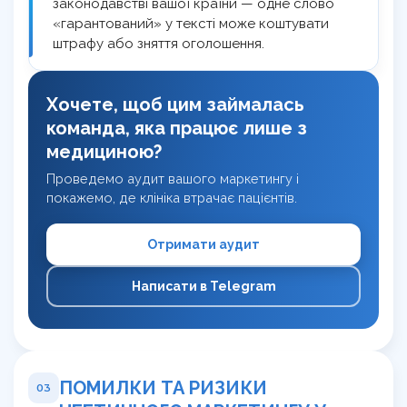
законодавстві вашої країни — одне слово
«гарантований» у тексті може коштувати
штрафу або зняття оголошення.
Хочете, щоб цим займалась
команда, яка працює лише з
медициною?
Проведемо аудит вашого маркетингу і
покажемо, де клініка втрачає пацієнтів.
Отримати аудит
Написати в Telegram
ПОМИЛКИ ТА РИЗИКИ
03