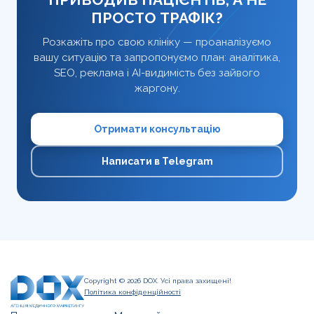
ПРОСТО ТРАФІК?
Розкажіть про свою клініку — проаналізуємо
вашу ситуацію та запропонуємо план: аналітика,
SEO, реклама і AI-видимість без зайвого
жаргону.
Отримати консультацію
Написати в Telegram
Copyright © 2026 DOX. Усі права захищені!
Політика конфіденційності