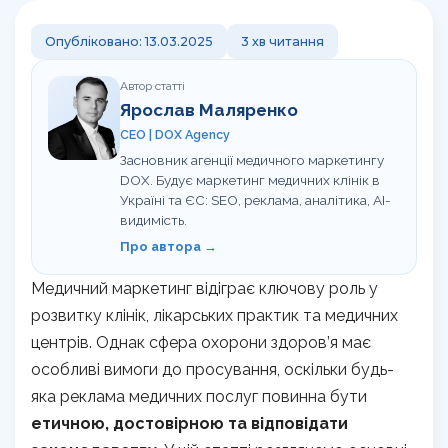
Корисно
Команда
Навчання сервісу в клініці
Контакти
Опубліковано: 13.03.2025
3 хв читання
Відгуки клієнтів про агенцію DOX
Перевірка сайту на штрафи
Кому ми допомагаємо
UA
RU
Автор статті
Калькулятор LTV пацієнта
Ярослав Маляренко
CEO | DOX Agency
Гайд з медичного GEO
Засновник агенції медичного маркетингу
DOX. Будує маркетинг медичних клінік в
UTM-генератор
Україні та ЄС: SEO, реклама, аналітика, AI-
видимість.
SEO-перевірка сайту клініки
Про автора →
Медичний маркетинг відіграє ключову роль у
Брифи
розвитку клінік, лікарських практик та медичних
Статті
центрів. Однак сфера охорони здоров’я має
особливі вимоги до просування, оскільки будь-
яка реклама медичних послуг повинна бути
етичною, достовірною та відповідати