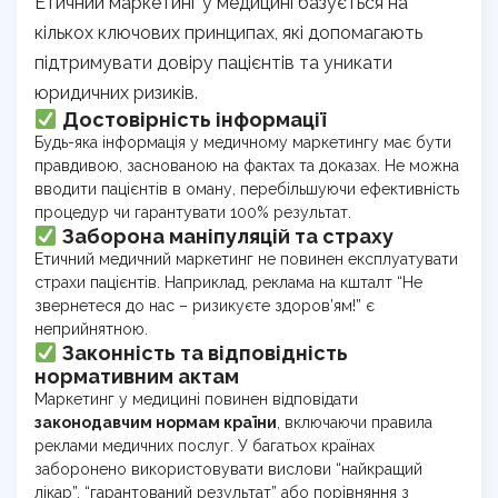
Етичний маркетинг у медицині базується на
кількох ключових принципах, які допомагають
підтримувати довіру пацієнтів та уникати
юридичних ризиків.
Достовірність інформації
Будь-яка інформація у медичному маркетингу має бути
правдивою, заснованою на фактах та доказах. Не можна
вводити пацієнтів в оману, перебільшуючи ефективність
процедур чи гарантувати 100% результат.
Заборона маніпуляцій та страху
Етичний медичний маркетинг не повинен експлуатувати
страхи пацієнтів. Наприклад, реклама на кшталт “Не
звернетеся до нас – ризикуєте здоров’ям!” є
неприйнятною.
Законність та відповідність
нормативним актам
Маркетинг у медицині повинен відповідати
законодавчим нормам країни
, включаючи правила
реклами медичних послуг. У багатьох країнах
заборонено використовувати вислови “найкращий
лікар”, “гарантований результат” або порівняння з