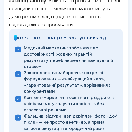
законодавству
. У цій статті розглянемо основні
принципи етичного медичного маркетингу та
дамо рекомендації щодо ефективного та
відповідального просування.
КОРОТКО — ЯКЩО У ВАС 30 СЕКУНД
Медичний маркетинг зобов’язує до
достовірності: жодних гарантій
результату, перебільшень чи маніпуляцій
страхом.
Законодавство забороняє конкретні
формулювання — «найкращий лікар»,
«гарантований результат», порівняння з
конкурентами.
Контент-маркетинг і освітній підхід дають
клінікам змогу залучати пацієнтів без
агресивної реклами.
Фальшиві відгуки і непідкріплені фото «до/
після» — не просто неетично, а пряма
загроза репутації та юридичний ризик.