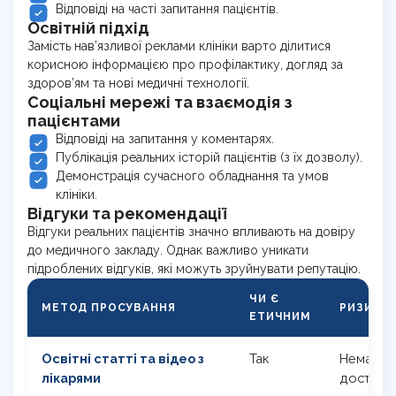
Відповіді на часті запитання пацієнтів.
Освітній підхід
Замість нав’язливої реклами клініки варто ділитися
корисною інформацією про профілактику, догляд за
здоров’ям та нові медичні технології.
Соціальні мережі та взаємодія з
пацієнтами
Відповіді на запитання у коментарях.
Публікація реальних історій пацієнтів (з їх дозволу).
Демонстрація сучасного обладнання та умов
клініки.
Відгуки та рекомендації
Відгуки реальних пацієнтів значно впливають на довіру
до медичного закладу. Однак важливо уникати
підроблених відгуків, які можуть зруйнувати репутацію.
ЧИ Є
МЕТОД ПРОСУВАННЯ
РИЗИК П
ЕТИЧНИМ
Освітні статті та відео з
Так
Немає, я
лікарями
достові