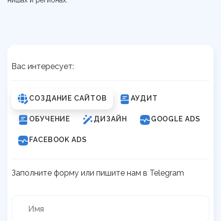
нишах и регионах.
Контакты
Обучение сервису в клинике
Команда
Калькулятор LTV пациента
UA
RU
Статьи
Гайд по медицинскому GEO
Кому мы помогаем
UTM-генератор
Вас интересует:
Брифы
СОЗДАНИЕ САЙТОВ
АУДИТ
Статьи
ОБУЧЕНИЕ
ДИЗАЙН
GOOGLE ADS
FACEBOOK ADS
Заполните форму или пишите нам в Telegram