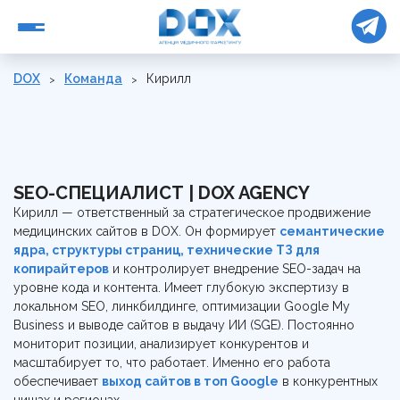
DOX
Команда
Кирилл
Создание сайтов
Разработка медицинского сайта
Настройка рекламы
Создание лендинга
Реклама в Google Ads
Программирование медицинских сайтов
Управление репутацией
SEO-СПЕЦИАЛИСТ | DOX AGENCY
Реклама в Instagram
Вёрстка медицинских сайтов
Кирилл — ответственный за стратегическое продвижение
Размещение в Google My Business
Реклама в Facebook
SEO медицинских сайтов
Аудит
медицинских сайтов в DOX. Он формирует
семантические
Размещение на агрегаторах
Реклама на YouTube
Настройка Google Analytics 4
ядра, структуры страниц, технические ТЗ для
Аудит рекламных кабинетов
Разработка позиционирования
Реклама в TikTok
копирайтеров
Продвижение клиник в искусственном интеллекте
и контролирует внедрение SEO-задач на
Продакшн
Аудит работы колл-центра
Личный бренд врача
уровне кода и контента. Имеет глубокую экспертизу в
Реклама в Telegram
Организация фотосессий
локальном SEO, линкбилдинге, оптимизации Google My
SEO-аудит
Разработка брендинга
Консалтинг и обучение
Business и выводе сайтов в выдачу ИИ (SGE). Постоянно
Съёмка видео
Аудит расходов клиники
О нас
мониторит позиции, анализирует конкурентов и
Обучение администраторов
Медицинский копирайтинг
Кейсы
масштабирует то, что работает. Именно его работа
Обучение медицинскому маркетингу
SMM для клиник
История
Полезное
обеспечивает
выход сайтов в топ Google
в конкурентных
Обучение колл-центра
Разработка логотипа