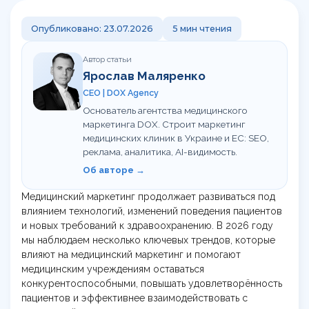
Контакты
Обучение сервису в клинике
Команда
Калькулятор LTV пациента
Опубликовано: 23.07.2026
5 мин чтения
UA
RU
Статьи
Гайд по медицинскому GEO
Автор статьи
Ярослав Маляренко
Кому мы помогаем
UTM-генератор
CEO | DOX Agency
Основатель агентства медицинского
Брифы
маркетинга DOX. Строит маркетинг
медицинских клиник в Украине и ЕС: SEO,
Статьи
реклама, аналитика, AI-видимость.
Об авторе →
Медицинский маркетинг продолжает развиваться под
влиянием технологий, изменений поведения пациентов
и новых требований к здравоохранению. В 2026 году
мы наблюдаем несколько ключевых трендов, которые
влияют на медицинский маркетинг и помогают
медицинским учреждениям оставаться
конкурентоспособными, повышать удовлетворённость
пациентов и эффективнее взаимодействовать с